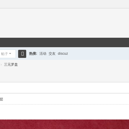
热搜:
活动
交友
discuz
帖子
搜
›
三元罗盘
索
层