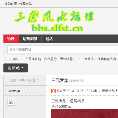
设为首页
收藏本站
论坛
运势测算
起名
»
论坛
›
『 星移斗转、穴气盈亏、返气纳骨』
›
三僚曾氏39代嫡传曾凡高
三
发新帖
僚
三元罗盘
查看:
2604
|
回复:
1
[复制链接]
风
水
sanwuju
发表于 2013-10-26 17:37:35
|
显示全部楼
论
三僚出品，必属精品
坛
售价5000元