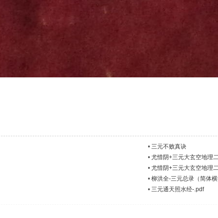
•
三元不败真诀
•
尤惜阴+三元大玄空地理二宅
•
尤惜阴+三元大玄空地理二宅
•
柳洪全-三元总录（简体横排
•
三元通天照水经-.pdf