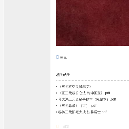
三元
相关帖子
•
《三元玄空灵城精义》
•
《正三元杨公心法-乾坤国宝》.pdf
•
蒋大鸿三元奥秘手抄本（完整本）.pdf
•
《三元总录》（古）-.pdf
•
秘传三元阳宅大成-法馨居士.pdf
回复