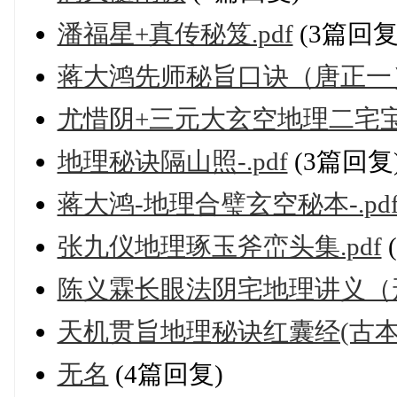
潘福星+真传秘笈.pdf
(3篇回复
蒋大鸿先师秘旨口诀（唐正一）.
尤惜阴+三元大玄空地理二宅宝验
地理秘诀隔山照-.pdf
(3篇回复
蒋大鸿-地理合璧玄空秘本-.pd
张九仪地理琢玉斧峦头集.pdf
陈义霖长眼法阴宅地理讲义（形
天机贯旨地理秘诀红囊经(古
无名
(4篇回复)