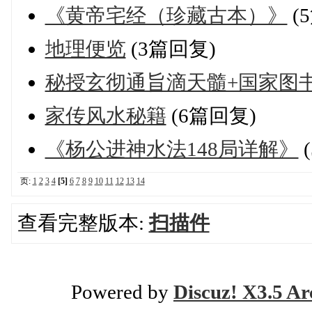
《黄帝宅经（珍藏古本）》
(
地理便览
(3篇回复)
秘授玄彻通旨滴天髓+国家图
家传风水秘籍
(6篇回复)
《杨公进神水法148局详解》
页:
1
2
3
4
[5]
6
7
8
9
10
11
12
13
14
查看完整版本:
扫描件
Powered by
Discuz! X3.5 Ar