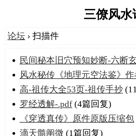
三僚风水论坛
论坛
› 扫描件
民间秘本旧穴预知妙断-六断玄机
风水秘传《地理元空法鉴》作者_
高-祖传大全53页-祖传手抄
(1
罗经透解-.pdf
(4篇回复)
《穿透真传》原件原版压缩包
滴天髓阐微
(1篇回复)