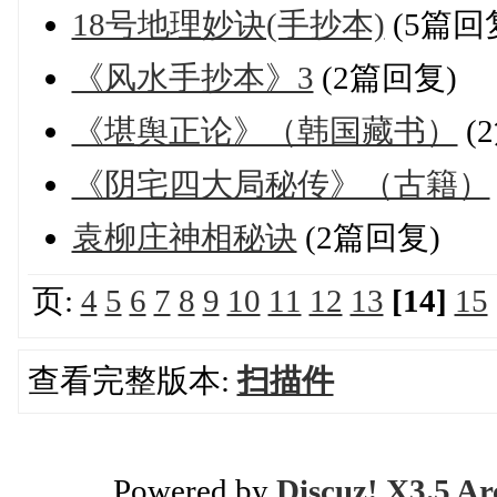
18号地理妙诀(手抄本)
(5篇回
《风水手抄本》3
(2篇回复)
《堪舆正论》（韩国藏书）
(
《阴宅四大局秘传》（古籍）
袁柳庄神相秘诀
(2篇回复)
页:
4
5
6
7
8
9
10
11
12
13
[14]
15
查看完整版本:
扫描件
Powered by
Discuz! X3.5 Ar