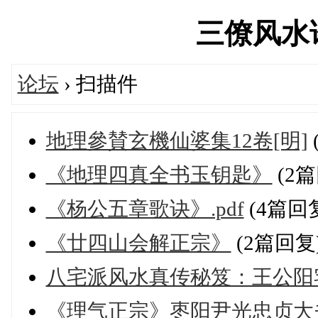
三僚风水论坛
论坛
› 扫描件
地理參賛玄機仙婆集12卷[明]
《地理四真全书玉钥匙》
(2篇
《杨公五章歌诀》.pdf
(4篇回
《廿四山会解正宗》
(2篇回复
八宅派风水真传秘笈：王公阳宅神
《理气正宗》枣阳尹光忠贞大