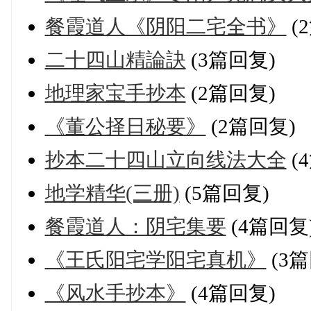
餐霞道人《阴阳二宅全书》
(
二十四山精論訣
(3篇回复)
地理家宝手抄本
(2篇回复)
《董公择日秘要》
(2篇回复)
抄本二十四山立向线法大全
(
地学精华(三册)
(5篇回复)
餐霞道人：阴宅集要
(4篇回复
《王氏阳宅学阳宅真机》
(3篇
《风水手抄本》
(4篇回复)