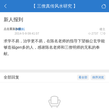
【 三僚真传风水研究 】
新人报到
点击重新加载
小蝌蚪
楼主
2014-5-9 09:41:07
2737
0
求学不易，治学更不易，在陈名老师的指导下望杨公玄学能
够造福gen多的人，感谢陈名老师和三僚明师的无私的奉
献。
全部回复
看全部
倒序浏览