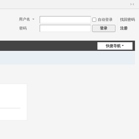
切
换
用户名
自动登录
找回密码
到
窄
密码
注册
登录
版
快捷导航