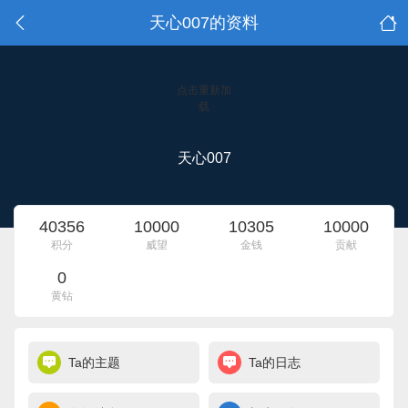
天心007的资料
点击重新加
载
天心007
40356
10000
10305
10000
积分
威望
金钱
贡献
0
黄钻
Ta的主题
Ta的日志