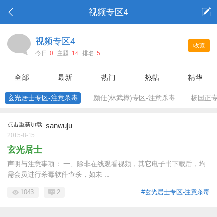
视频专区4
视频专区4
收藏
今日:
0
主题:
14
排名:
5
全部
最新
热门
热帖
精华
玄光居士专区-注意杀毒
颜仕(林武樟)专区-注意杀毒
杨国正专
点击重新加载
sanwuju
2015-8-15
玄光居士
声明与注意事项： 一、除非在线观看视频，其它电子书下载后，均
需会员进行杀毒软件查杀，如未 ...
1043
2
#玄光居士专区-注意杀毒