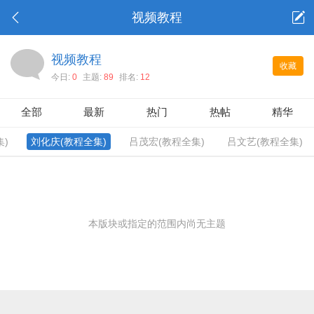
视频教程
视频教程
收藏
今日:
0
主题:
89
排名:
12
全部
最新
热门
热帖
精华
)
刘化庆(教程全集)
吕茂宏(教程全集)
吕文艺(教程全集)
本版块或指定的范围内尚无主题