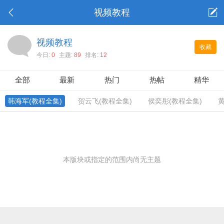
视频教程
视频教程
收藏
今日:
0
主题:
89
排名:
12
全部
最新
热门
热帖
精华
韩海军(教程全集)
贺云飞(教程全集)
侯奕彤(教程全集)
黄
本版块或指定的范围内尚无主题