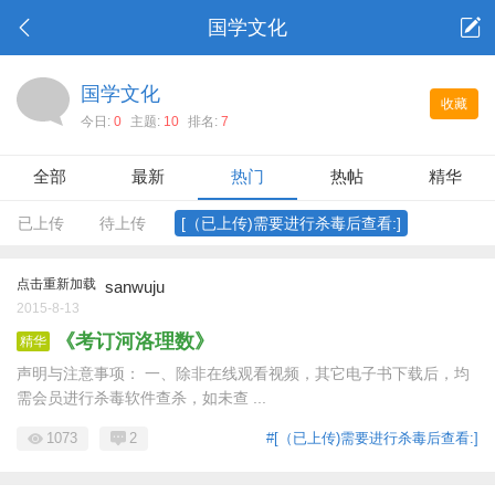
国学文化
国学文化
收藏
今日:
0
主题:
10
排名:
7
全部
最新
热门
热帖
精华
已上传
待上传
[（已上传)需要进行杀毒后查看:]
点击重新加载
sanwuju
2015-8-13
《考订河洛理数》
精华
声明与注意事项： 一、除非在线观看视频，其它电子书下载后，均
需会员进行杀毒软件查杀，如未查 ...
1073
2
#[（已上传)需要进行杀毒后查看:]