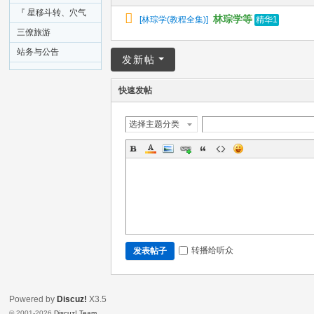
『 星移斗转、穴气
林琮学等
[
林琮学(教程全集)
]
精华1
盈亏、返气纳骨』
三僚旅游
站务与公告
发新帖
快速发帖
选择主题分类
转播给听众
发表帖子
Powered by
Discuz!
X3.5
© 2001-2026
Discuz! Team
.