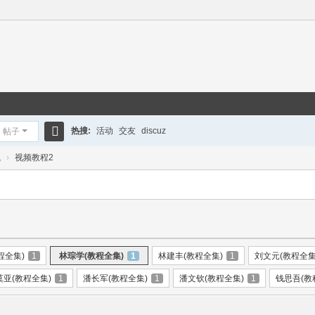
热搜:
活动
交友
discuz
帖子
搜
咒
›
视频教程2
索
程全集)
1
林琮学(教程全集)
1
林建丰(教程全集)
1
刘文元(教程全集
莫亚(教程全集)
1
潘长军(教程全集)
1
潘文钦(教程全集)
1
钱思吾(教