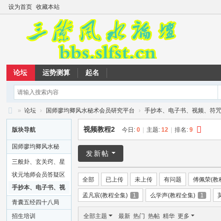
设为首页
收藏本站
论坛
运势测算
起名
»
论坛
›
国师廖均卿风水秘术会员研究平台
›
手抄本、电子书、视频、符
三
视频教程2
版块导航
今日:
0
|
主题:
12
|
排名:
9
僚
国师廖均卿风水秘
风
发新帖
术会员研究平台
三般卦、玄关窍、星
水
移斗转
状元地师会员答疑区
全部
已上传
未上传
有问题
傅佩荣(教
论
手抄本、电子书、视
孟凡宸(教程全集)
1
么学声(教程全集)
1
坛
频、符咒
青囊五经四十八局
真旨
招生培训
全部主题
最新
热门
热帖
精华
更多