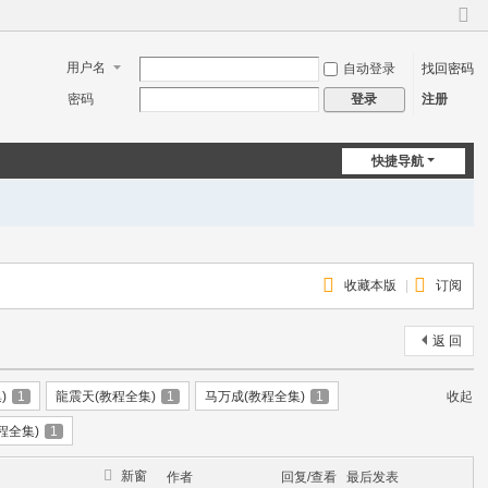
切
换
用户名
自动登录
找回密码
到
窄
密码
注册
登录
版
快捷导航
收藏本版
|
订阅
返 回
)
1
龍震天(教程全集)
1
马万成(教程全集)
1
收起
程全集)
1
新窗
作者
回复/查看
最后发表