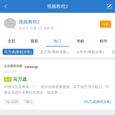
视频教程2
视频教程2
收藏
今日:
0
主题:
12
排名:
9
全部
最新
热门
热帖
精华
马万成(教程全集)
孟凡宸(教程全集)
么学声(教程全集)
莫
点击重新加载
sanwuju
2015-8-6
马万成
精华
声明与注意事项： 一、除非在线观看视频，其它电子书下载后，均
需会员进行杀毒软件查杀，如未查 ...
1028
1
#马万成(教程全集)